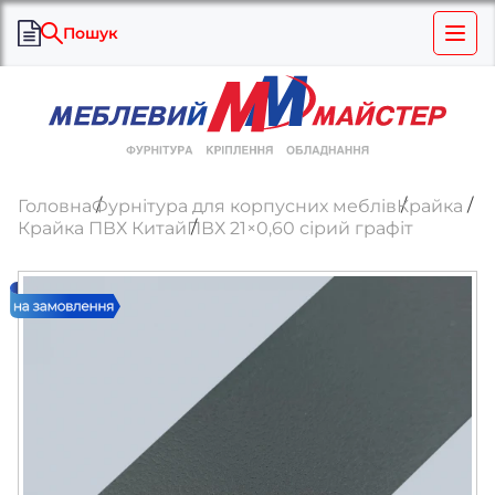
Пошук
Головна
Фурнітура для корпусних меблів
Крайка
Крайка ПВХ Китай
ПВХ 21×0,60 сірий графіт