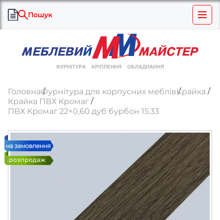
Пошук
Головна
Фурнітура для корпусних меблів
Крайка
Крайка ПВХ Кромаг
ПВХ Кромаг 22×0,60 дуб бурбон 15.33