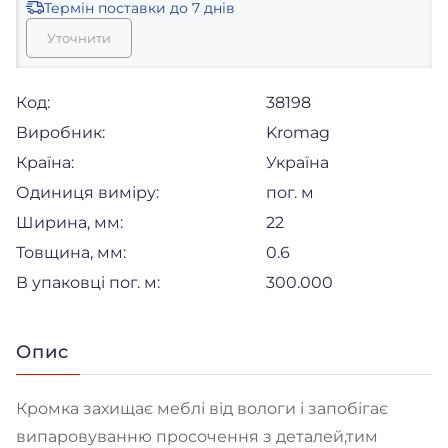
Термін поставки
до 7 днів
Уточнити
Код:
38198
Виробник:
Kromag
Країна:
Україна
Одиниця виміру:
пог. м
Ширина, мм:
22
Товщина, мм:
0.6
В упаковці пог. м:
300.000
Опис
Кромка захищає меблі від вологи і запобігає
випаровуванню просочення з деталей,тим