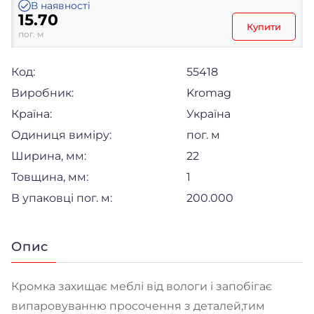
В наявності
15.70
Купити
пог. м
Код:
55418
Виробник:
Kromag
Країна:
Україна
Одиниця виміру:
пог. м
Ширина, мм:
22
Товщина, мм:
1
В упаковці пог. м:
200.000
Опис
Кромка захищає меблі від вологи і запобігає
випаровуванню просочення з деталей,тим