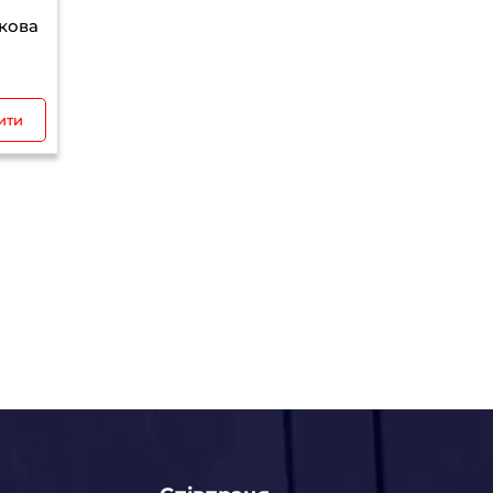
кова
ити