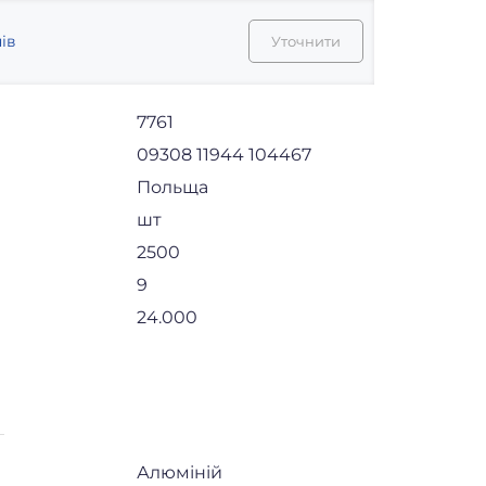
ів
Уточнити
7761
09308 11944 104467
Польща
шт
2500
9
24.000
Алюміній