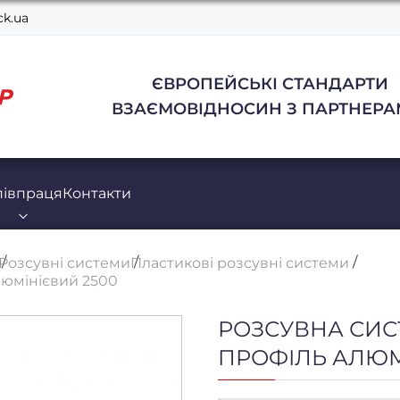
k.ua
ЄВРОПЕЙСЬКІ СТАНДАРТИ
ВЗАЄМОВІДНОСИН З ПАРТНЕРА
півпраця
Контакти
Розсувні системи
Пластикові розсувні системи
люмінієвий 2500
РОЗСУВНА СИС
ПРОФІЛЬ АЛЮМ