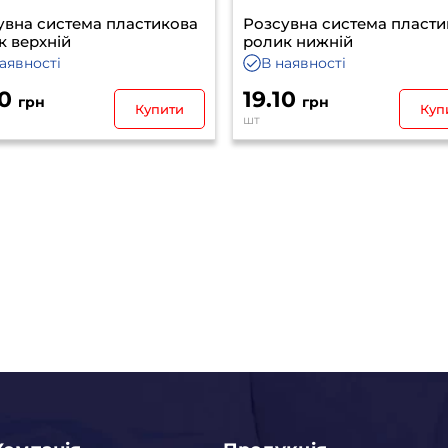
увна система пластикова
Розсувна система пласти
к верхній
ролик нижній
аявності
В наявності
40
19.10
грн
грн
Купити
Куп
шт