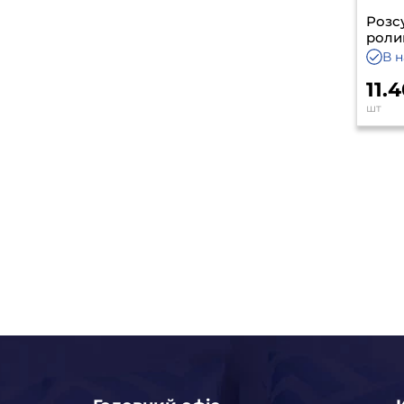
Розс
роли
В н
11.
шт