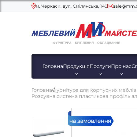
м. Черкаси, вул. Смілянська, 140
sale@mm.c
Головна
Продукція
Послуги
Про нас
С
Головна
Фурнітура для корпусних меблів
Розсувна система пластикова профіль а