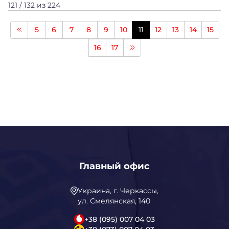
121 / 132 из 224
5
6
7
8
9
10
11
12
13
14
15
16
17
Главный офис
Украина, г. Черкассы,
ул. Смелянская, 140
+38 (095) 007 04 03