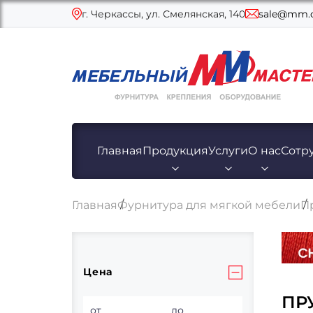
г. Черкассы, ул. Смелянская, 140
sale@mm.c
Главная
Продукция
Услуги
О нас
Сотр
Главная
Фурнитура для мягкой мебели
П
Цена
ПР
от
до