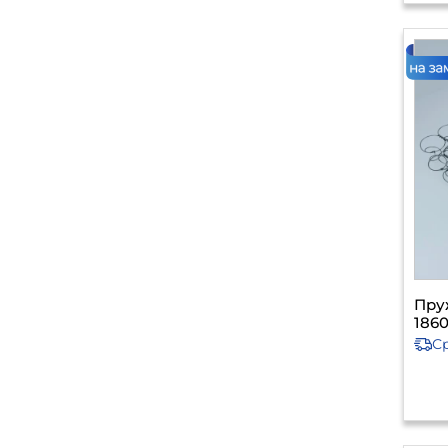
Пру
1860
С