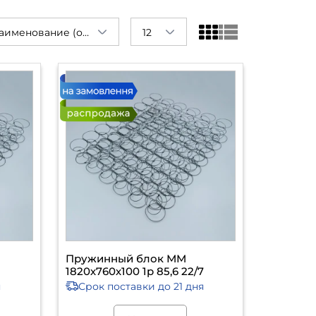
Наименование (от А до Я)
12
Пружинный блок ММ
1820х760х100 1р 85,6 22/7
я
Срок поставки
до 21 дня