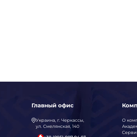
Главный офис
Ком
Украина, г. Черкассы,
О ком
ул. Смелянская, 140
Акаде
Серви