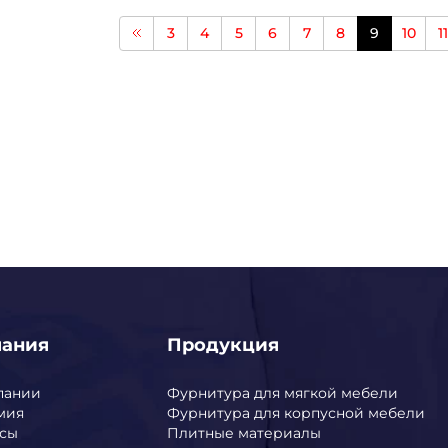
3
4
5
6
7
8
9
10
11
пания
Продукция
пании
Фурнитура для мягкой мебели
мия
Фурнитура для корпусной мебели
сы
Плитные материалы