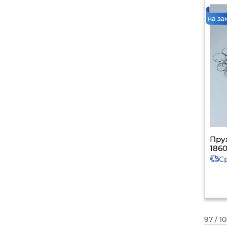
Пру
1860
С
97 / 1