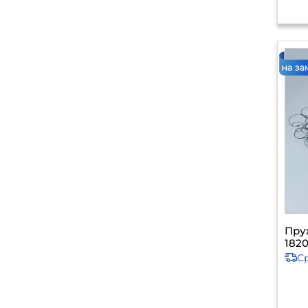
Пру
1820
С