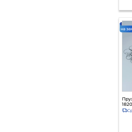
Пру
1820
С