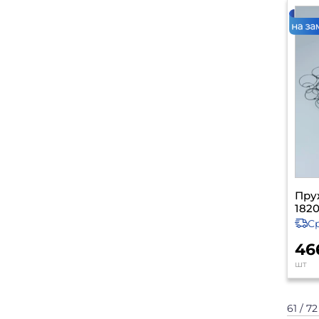
Пру
1820
С
46
шт
61 / 7