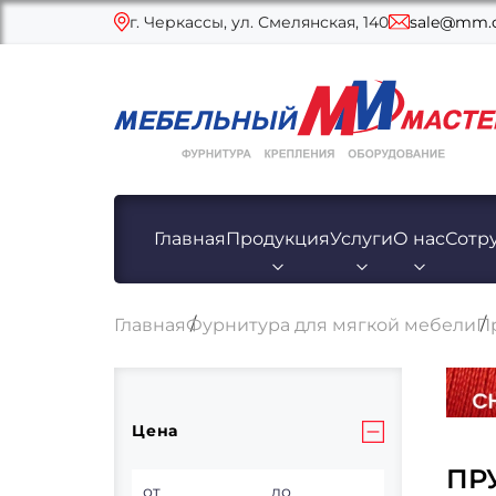
г. Черкассы, ул. Смелянская, 140
sale@mm.c
Главная
Продукция
Услуги
О нас
Сотр
Главная
Фурнитура для мягкой мебели
П
Цена
ПР
от
до