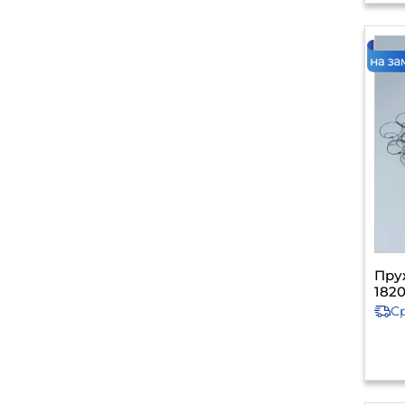
Пру
1820
С