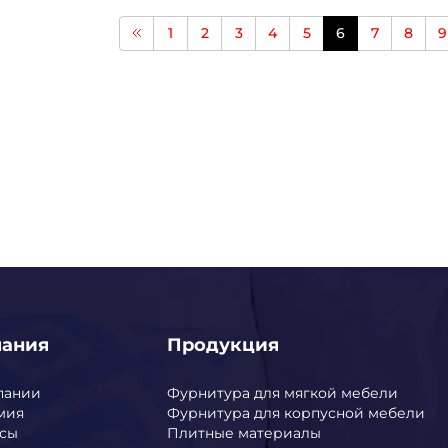
1
2
3
4
5
6
7
8
9
пания
Продукция
пании
Фурнитура для мягкой мебели
мия
Фурнитура для корпусной мебели
сы
Плитные материалы