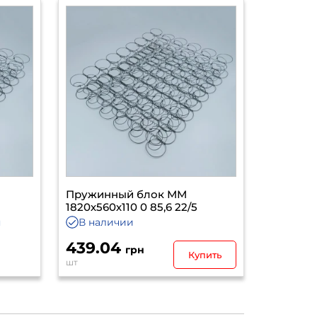
Пружинный блок ММ
5
1820х560х110 0 85,6 22/5
я
В наличии
439.04
грн
Купить
шт