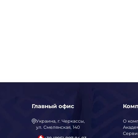
Главный офис
Ком
Украина, г. Черкассы,
О ком
ул. Смелянская, 140
Акаде
Серви