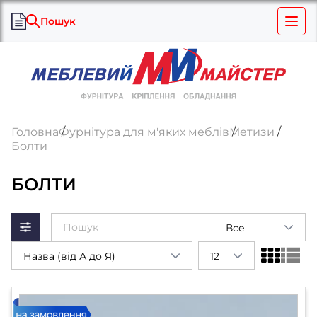
Пошук
Головна
Фурнітура для м'яких меблів
Метизи
Болти
БОЛТИ
Все
Назва (від А до Я)
12