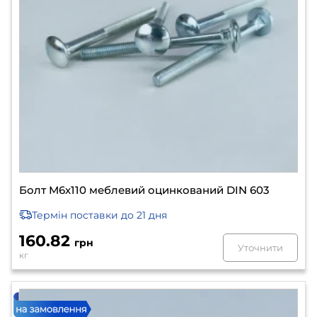
Болт М6х110 меблевий оцинкований DIN 603
Термін поставки
до 21 дня
160.82
грн
Уточнити
кг