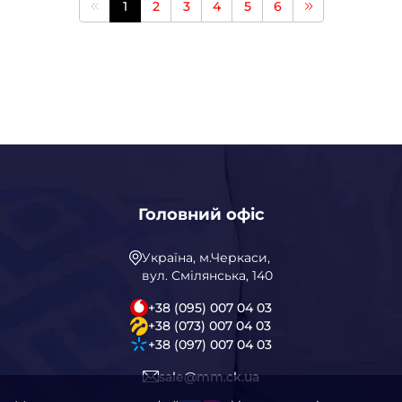
1
2
3
4
5
6
Головний офіс
Україна, м.Черкаси,
вул. Смілянська, 140
+38 (095) 007 04 03
+38 (073) 007 04 03
+38 (097) 007 04 03
sale@mm.ck.ua