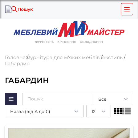
Пошук
Головна
Фурнітура для м'яких меблів
Текстиль
Габардин
ГАБАРДИН
Все
Назва (від А до Я)
12