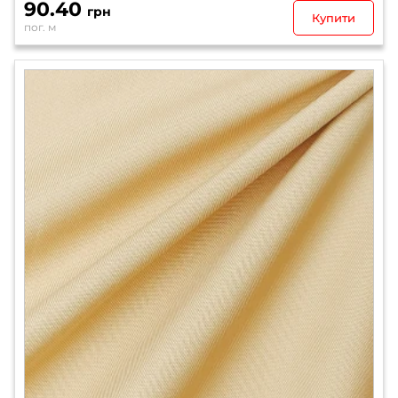
90.40
грн
Купити
пог. м