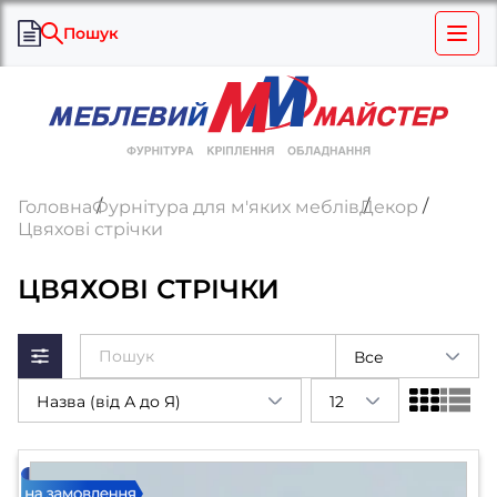
Пошук
Головна
Фурнітура для м'яких меблів
Декор
Цвяхові стрічки
ЦВЯХОВІ СТРІЧКИ
Все
Назва (від А до Я)
12