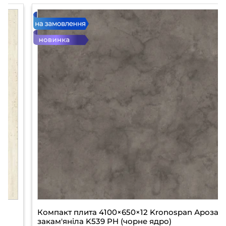
Компакт плита 4100×650×12 Kronospan Ароза
закам'яніла K539 PH (чорне ядро)