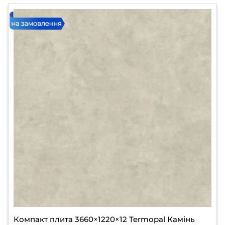
Компакт плита 3660×1220×12 Termopal Камінь