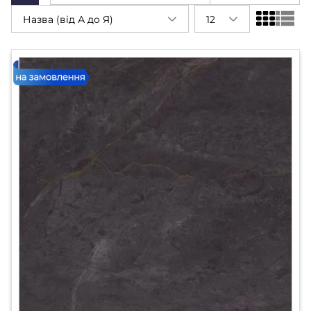
Назва (від А до Я)
12