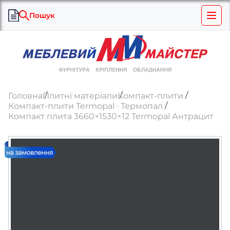
Пошук
Головна
Плитні матеріали
Компакт-плити
Компакт-плити Termopal · Термопал
Компакт плита 3660×1530×12 Termopal Антрацит