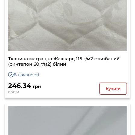
Тканина матрацна Жаккард 115 г/м2 стьобаний
(синтепон 60 г/м2) білий
В наявності
246.34
грн
Купити
пог. м