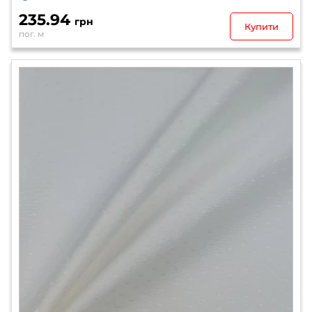
235.94
грн
Купити
пог. м