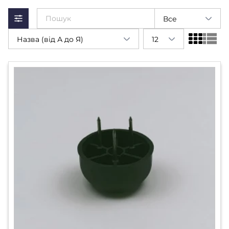
Все
Назва (від А до Я)
12