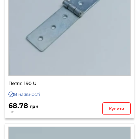
Петля 190 U
В наявності
68.78
грн
Купити
шт