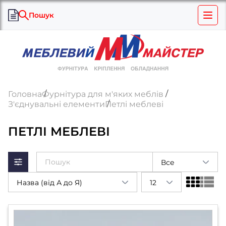
Пошук
Головна
Фурнітура для м'яких меблів
З'єднувальні елементи
Петлі меблеві
ПЕТЛІ МЕБЛЕВІ
Все
Назва (від А до Я)
12