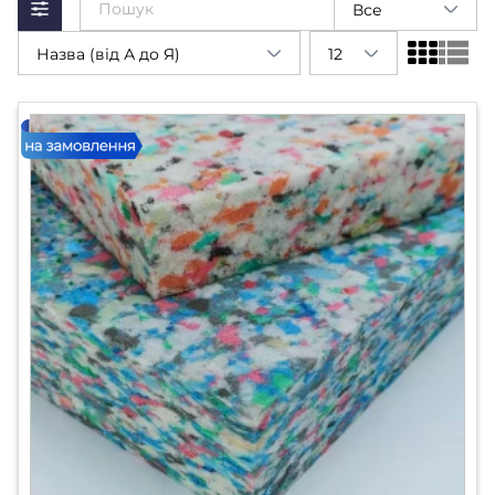
Все
Назва (від А до Я)
12