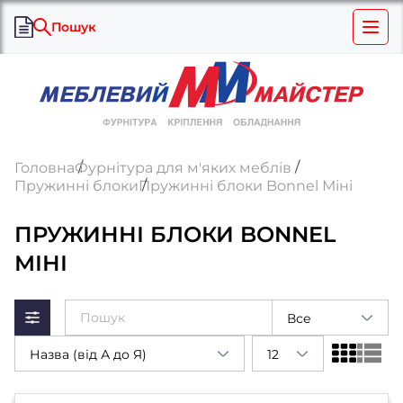
Пошук
Головна
Фурнітура для м'яких меблів
Пружинні блоки
Пружинні блоки Bonnel Міні
ПРУЖИННІ БЛОКИ BONNEL
МІНІ
Все
Назва (від А до Я)
12