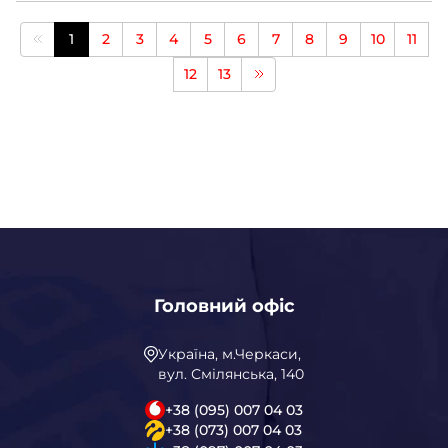
1
2
3
4
5
6
7
8
9
10
11
12
13
Головний офіс
Україна, м.Черкаси,
вул. Смілянська, 140
+38 (095) 007 04 03
+38 (073) 007 04 03