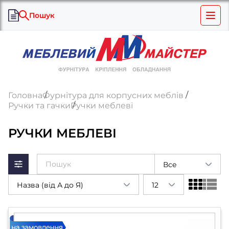
Пошук
Головна
Фурнітура для корпусних меблів
Ручки та гачки
Ручки меблеві
РУЧКИ МЕБЛЕВІ
Все
Назва (від А до Я)
12