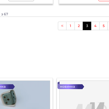
6 з 67
1
2
3
4
5