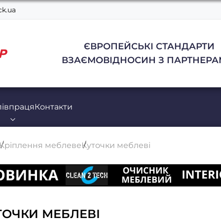
k.ua
ЄВРОПЕЙСЬКІ СТАНДАРТИ
ВЗАЄМОВІДНОСИН З ПАРТНЕРА
півпраця
Контакти
Кріплення меблеве
Куточки меблеві
ТОЧКИ МЕБЛЕВІ