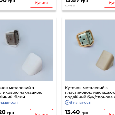
.00
13.87
грн
грн
Купити
Ку
л
компл
очок металевий з
Куточок металевий з
стиковою накладкою
пластиковою накладко
війний білий
подвійний бук/слонова 
наявності
В наявності
.20
13.40
грн
грн
Купити
Ку