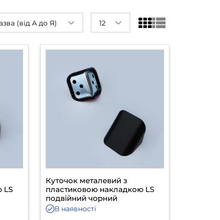
азва (від А до Я)
12
Куточок металевий з
 LS
пластиковою накладкою LS
подвійний чорний
В наявності