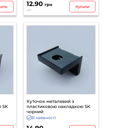
12.90
грн
пити
Купити
шт
Куточок металевий з
ю SK
пластиковою накладкою SK
чорний
В наявності