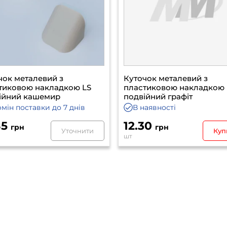
чок металевий з
Куточок металевий з
тиковою накладкою LS
пластиковою накладкою 
ійний кашемир
подвійний графіт
рмін поставки
до 7 днів
В наявності
85
12.30
грн
грн
Уточнити
Куп
шт