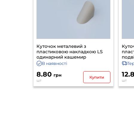
Куточок металевий з
Куто
пластиковою накладкою LS
плас
одинарний кашемир
подв
В наявності
Те
8.80
12.
грн
Купити
шт
шт