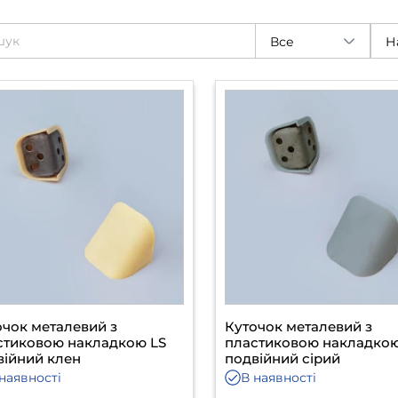
Все
Н
очок металевий з
Куточок металевий з
стиковою накладкою LS
пластиковою накладкою
війний клен
подвійний сірий
наявності
В наявності