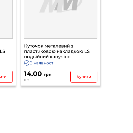
Куточок металевий з
LS
пластиковою накладкою LS
подвійний капучіно
В наявності
14.00
грн
ити
Купити
шт