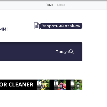
Язык
Мова
Зворотний дзвінок
МИ!
Пошук