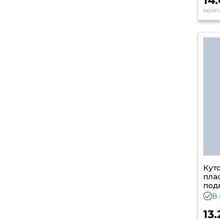
14
комп
Кут
пла
под
В 
13