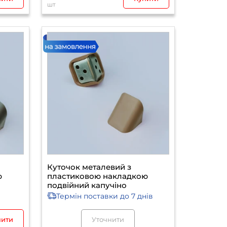
шт
Куточок металевий з
ю
пластиковою накладкою
подвійний капучіно
Термін поставки
до 7 днів
пити
Уточнити