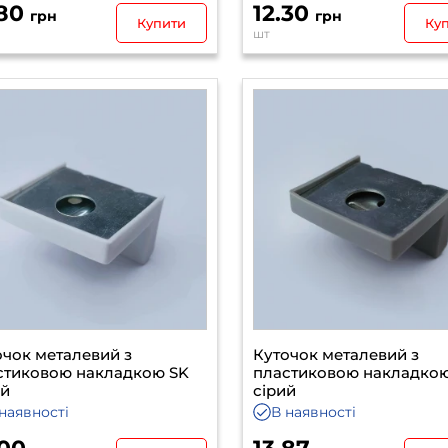
.80
12.30
грн
грн
Купити
Ку
шт
очок металевий з
Куточок металевий з
стиковою накладкою SK
пластиковою накладко
ий
сірий
наявності
В наявності