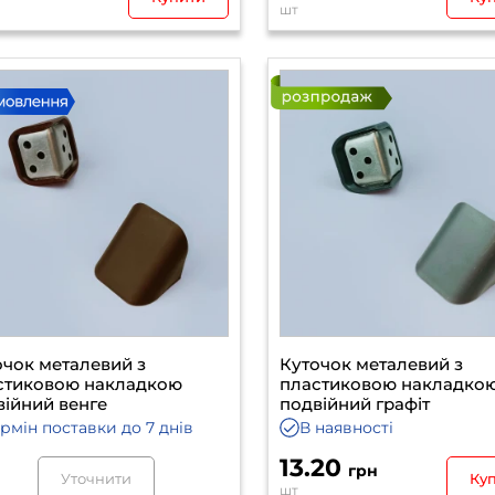
шт
очок металевий з
Куточок металевий з
стиковою накладкою
пластиковою накладко
війний венге
подвійний графіт
ермін поставки
до 7 днів
В наявності
13.20
грн
Уточнити
Ку
шт