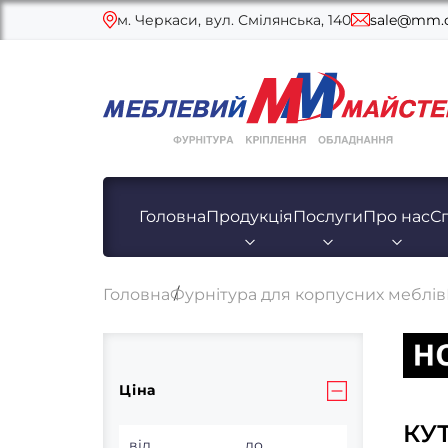
м. Черкаси, вул. Смілянська, 140
sale@mm.c
Головна
Продукція
Послуги
Про нас
С
Головна
Фурнітура для корпусних меблів
Ціна
КУ
від
до