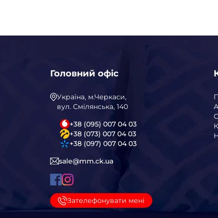
Головний офіс
Україна, м.Черкаси,
вул. Смілянська, 140
А
С
+38 (095) 007 04 03
К
+38 (073) 007 04 03
Н
+38 (097) 007 04 03
sale@mm.ck.ua
Зателефонувати мені