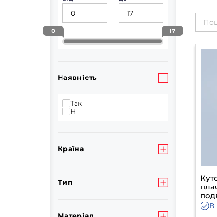
0
17
Наявність
Так
Ні
Країна
Кут
Тип
пла
под
В 
Матеріал