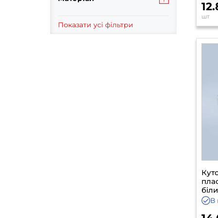
12
шт
Показати усі фільтри
Кут
пла
біл
В 