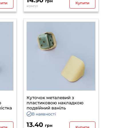
14.90
грн
пити
Купити
компл
Куточок металевий з
ю
пластиковою накладкою
кістка
подвійний ваніль
В наявності
13.40
грн
пити
Купити