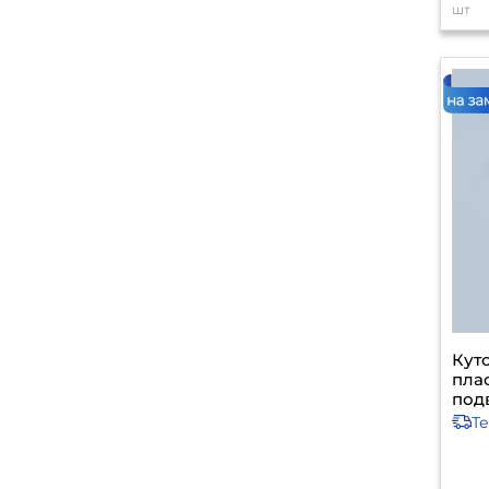
шт
Кут
пла
под
Т