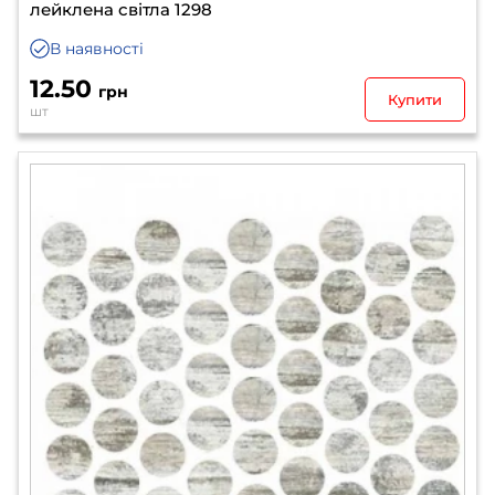
лейклена світла 1298
В наявності
12.50
грн
Купити
шт