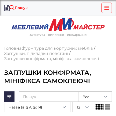
Пошук
Головна
Фурнітура для корпусних меблів
Заглушки, підкладки повстяні
Заглушки конфірмата, мініфікса самоклеючі
ЗАГЛУШКИ КОНФІРМАТА,
МІНІФІКСА САМОКЛЕЮЧІ
Все
Назва (від А до Я)
12