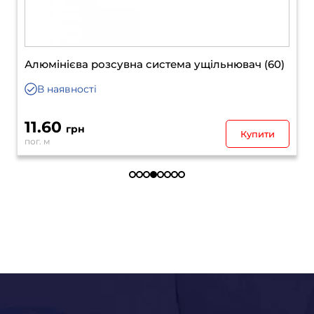
0)
Алюмінієва розсувна система профіль
вертикальний відкритий шампань 5100
В наявності
161.30
грн
и
Купити
пог. м