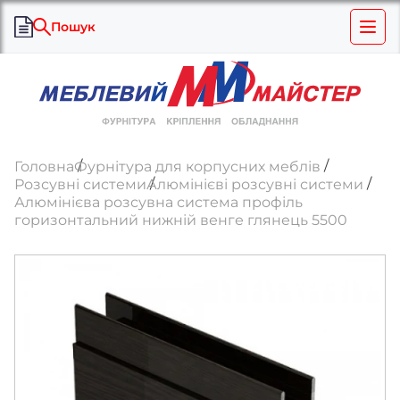
Пошук
Головна
Фурнітура для корпусних меблів
Розсувні системи
Алюмінієві розсувні системи
Алюмінієва розсувна система профіль
горизонтальний нижній венге глянець 5500