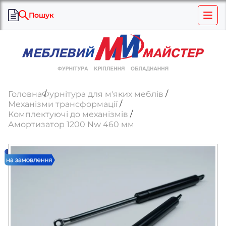
Пошук
Головна
Фурнітура для м'яких меблів
Механізми трансформації
Комплектуючі до механізмів
Амортизатор 1200 Nw 460 мм