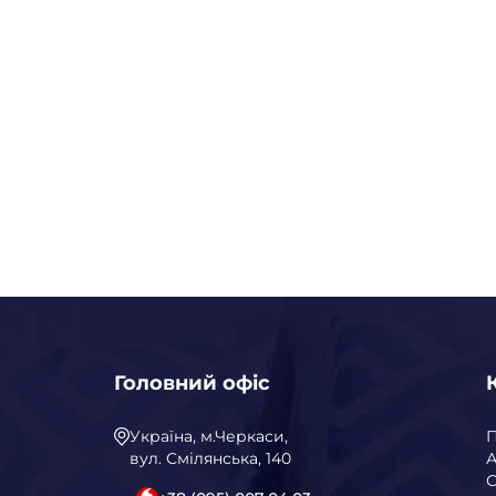
Головний офіс
Україна, м.Черкаси,
вул. Смілянська, 140
А
С