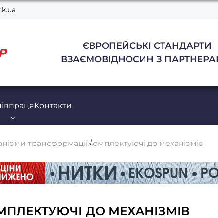
k.ua
ЄВРОПЕЙСЬКІ СТАНДАРТИ
ВЗАЄМОВІДНОСИН З ПАРТНЕРА
півпраця
Контакти
анізми трансформації
Комплектуючі до механізмів
МПЛЕКТУЮЧІ ДО МЕХАНІЗМІВ