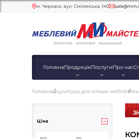
м. Черкаси, вул. Смілянська, 140
sale@mm.c
Головна
Продукція
Послуги
Про нас
С
Головна
Фурнітура для м'яких меблів
Мех
Ціна
КО
від
до