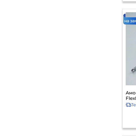
Амо
Flex
Т