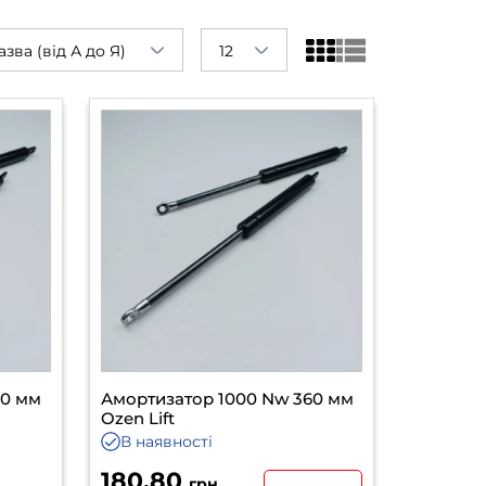
азва (від А до Я)
12
60 мм
Амортизатор 1000 Nw 360 мм
Ozen Lift
В наявності
180.80
грн