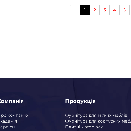
1
2
3
4
5
Компанія
Продукція
Про компанію
Фурнітура для м'яких меблів
кадемія
Фурнітура для корпусних меб
ервіси
Плитні матеріали