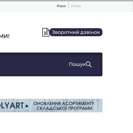
Язык
Мова
Зворотний дзвінок
МИ!
Пошук