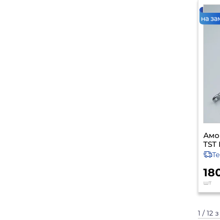
Амо
TST 
Т
18
шт
1 / 12 