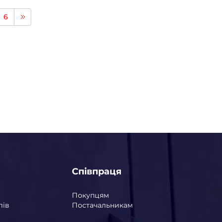
6
Співпраця
Покупцям
лів
Постачальникам