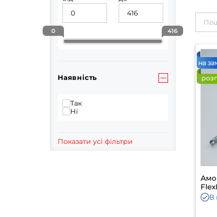
0
416
Наявність
Так
Ні
Показати усі фільтри
Амо
Flex
В 