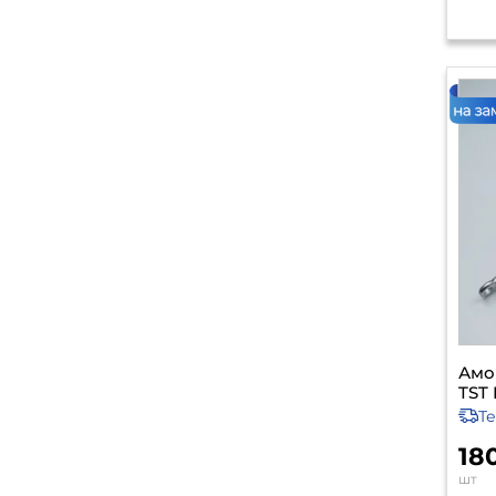
Амо
TST 
Т
18
шт