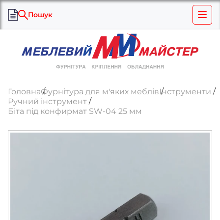
Пошук
Головна
Фурнітура для м'яких меблів
Інструменти
Ручний інструмент
Біта під конфирмат SW-04 25 мм