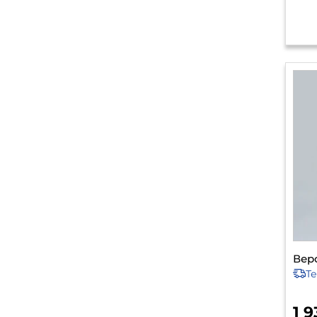
Верс
Т
1 