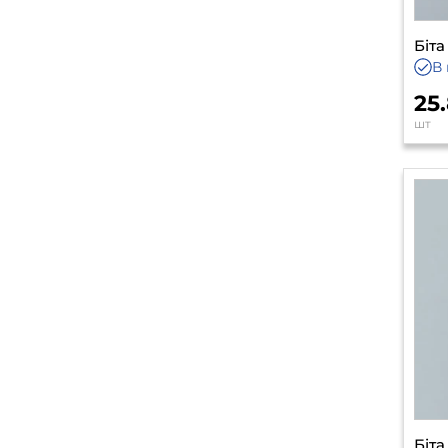
Біта
В 
25
шт
Біта