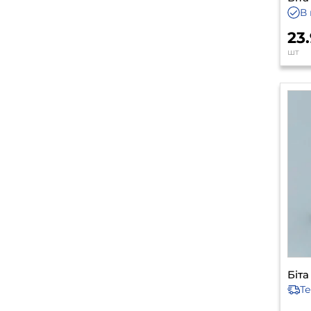
В 
23
шт
Біта
Т