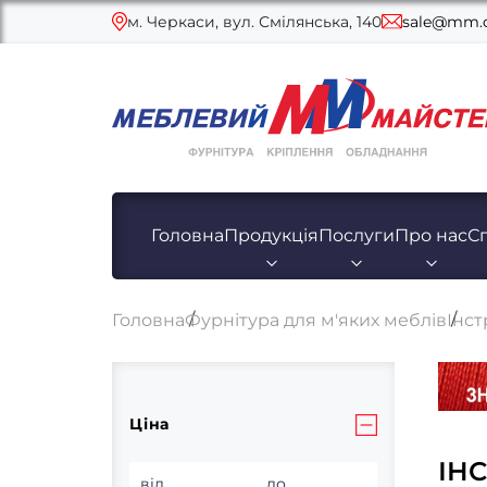
м. Черкаси, вул. Смілянська, 140
sale@mm.c
Головна
Продукція
Послуги
Про нас
С
Головна
Фурнітура для м'яких меблів
Інс
Ціна
ІН
від
до