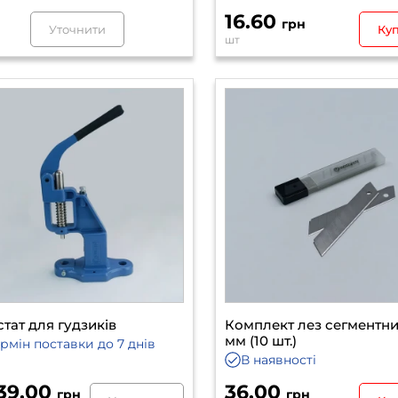
16.60
грн
Уточнити
Ку
шт
тат для гудзиків
Комплект лез сегментни
мм (10 шт.)
ермін поставки
до 7 днів
В наявності
939.00
36.00
грн
грн