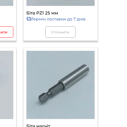
Біта PZ1 25 мм
Термін поставки
до 7 днів
пити
Уточнити
Біта магніт