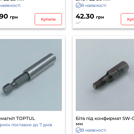
наявності
В наявності
.90
42.30
грн
грн
Купити
Ку
шт
 магніт TOPTUL
Біта під конфирмат SW-
мм
ермін поставки
до 7 днів
В наявності