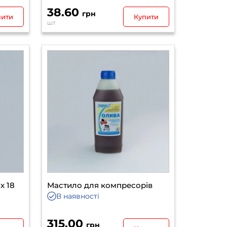
38.60
грн
пити
Купити
шт
х 18
Мастило для компресорів
В наявності
315.00
грн