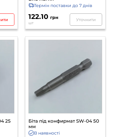
Термін поставки
до 7 днів
122.10
грн
пити
Уточнити
шт
04 25
Біта під конфирмат SW-04 50
мм
В наявності