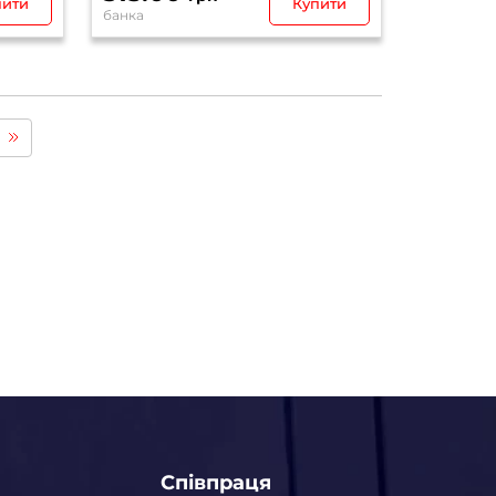
пити
Купити
банка
Співпраця