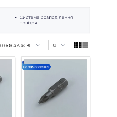
Система розподілення
повітря
азва (від А до Я)
12