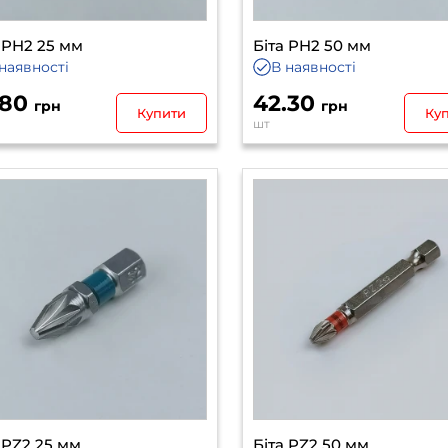
 PH2 25 мм
Біта PH2 50 мм
наявності
В наявності
.80
42.30
грн
грн
Купити
Ку
шт
 PZ2 25 мм
Біта PZ2 50 мм