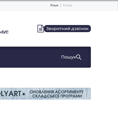
Язык
Мова
Зворотний дзвінок
МИ!
Пошук