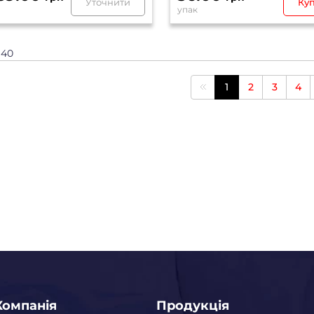
Уточнити
Ку
упак
з 40
1
2
3
4
Компанія
Продукція