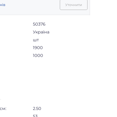
нів
Уточнити
50376
Україна
шт
1900
1000
см:
2.50
53