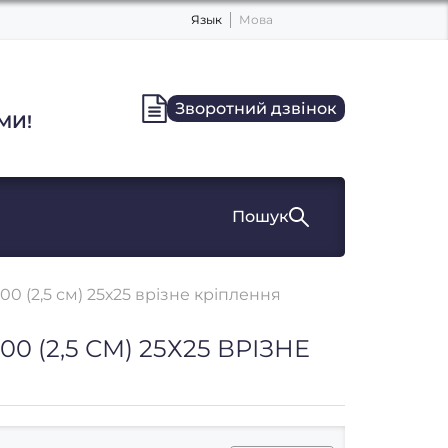
Язык
Мова
Зворотний дзвінок
МИ!
Пошук
00 (2,5 см) 25х25 врізне кріплення
0 (2,5 СМ) 25Х25 ВРІЗНЕ