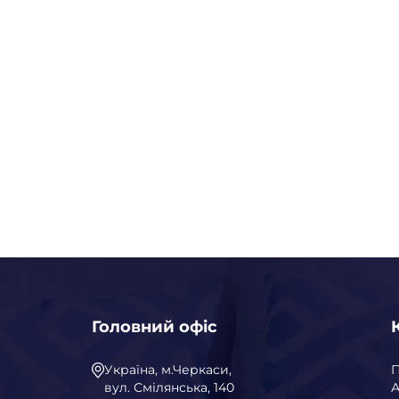
Головний офіс
Україна, м.Черкаси,
вул. Смілянська, 140
А