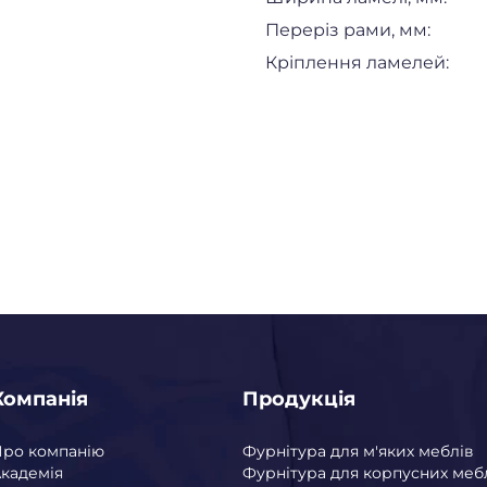
Переріз рами, мм:
Кріплення ламелей:
Компанія
Продукція
Про компанію
Фурнітура для м'яких меблів
кадемія
Фурнітура для корпусних меб