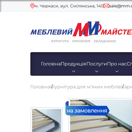
м. Черкаси, вул. Смілянська, 140
sale@mm.c
Головна
Продукція
Послуги
Про нас
С
Головна
Фурнітура для м'яких меблів
Карк