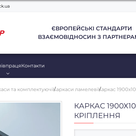
k.ua
ЄВРОПЕЙСЬКІ СТАНДАРТИ
ВЗАЄМОВІДНОСИН З ПАРТНЕРА
півпраця
Контакти
аси та комплектуючі
Каркаси ламелеві
Каркас 1900х10
КАРКАС 1900Х100
КРІПЛЕННЯ