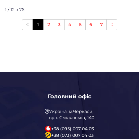
1 / 12 з 76
1
2
3
4
5
6
7
Головний офіс
Україна, м.Черкаси,
вул. Смілянська, 140
+38 (095) 007 04 03
+38 (073) 007 04 03