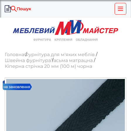
Пошук
Головна
Фурнітура для м'яких меблів
Швейна фурнітура
Тасьма матрацна
Кіперна стрічка 20 мм (100 м) чорна