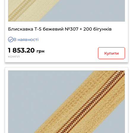
Блискавка Т-5 бежевий №307 + 200 бігунків
В наявності
1 853.20
грн
Купити
компл