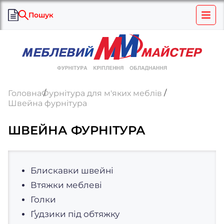
Пошук
Головна
Фурнітура для м'яких меблів
Швейна фурнітура
ШВЕЙНА ФУРНІТУРА
Блискавки швейні
Втяжки меблеві
Голки
Ґудзики під обтяжку