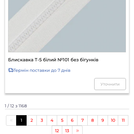
Блискавка Т-5 білий №101 без бігунків
Термін поставки
до 7 днів
Уточнити
1 / 12 з 1168
1
2
3
4
5
6
7
8
9
10
11
12
13