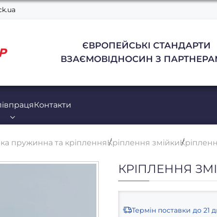
k.ua
ЄВРОПЕЙСЬКІ СТАНДАРТИ
ВЗАЄМОВІДНОСИН З ПАРТНЕРА
півпраця
Контакти
ка пружинна та кріплення
Кріплення змійки
Кріпленн
КРІПЛЕННЯ ЗМІ
Термін поставки
до 21 д