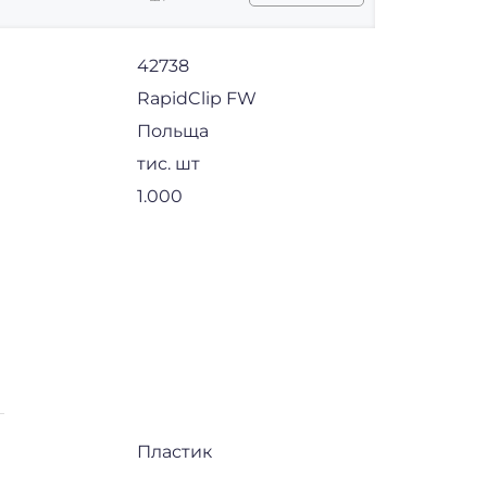
42738
RapidClip FW
Польща
тис. шт
1.000
Пластик