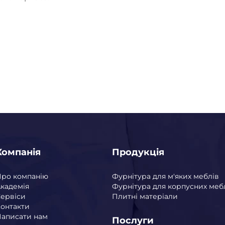
Компанія
Продукція
Про компанію
Фурнітура для м'яких меблів
кадемія
Фурнітура для корпусних меб
ервіси
Плитні матеріали
онтакти
аписати нам
Послуги