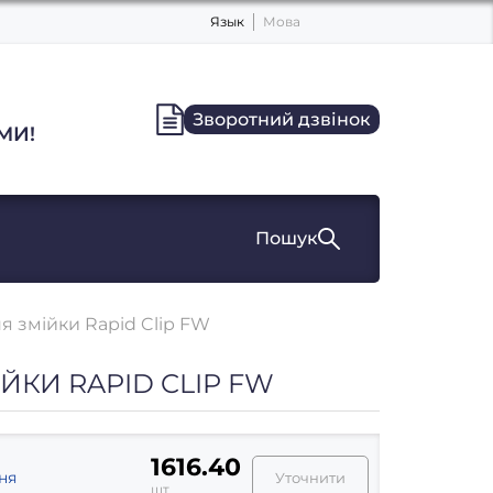
Язык
Мова
Зворотний дзвінок
МИ!
Пошук
я змійки Rapid Clip FW
ЙКИ RAPID CLIP FW
1616.40
ня
Уточнити
шт