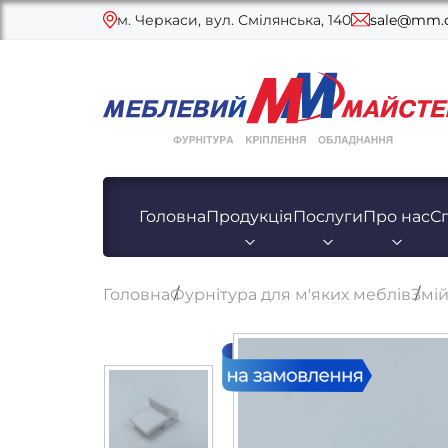
м. Черкаси, вул. Смілянська, 140
sale@mm.c
Головна
Продукція
Послуги
Про нас
С
Головна
Фурнітура для м'яких меблів
Змій