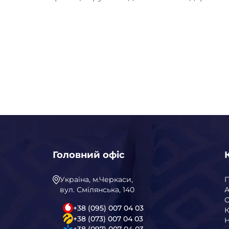
Головний офіс
Україна, м.Черкаси,
вул. Смілянська, 140
А
С
+38 (095) 007 04 03
К
+38 (073) 007 04 03
Н