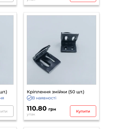
шт.)
Кріплення змійки (50 шт.)
ня
В наявності
110.80
грн
нити
Купити
упак