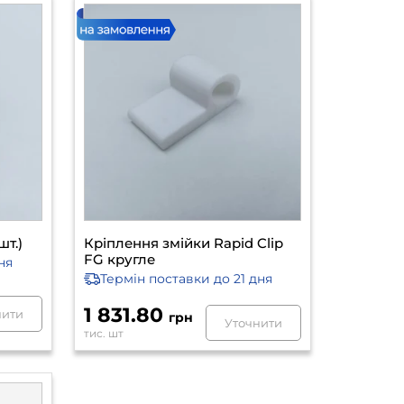
шт.)
Кріплення змійки Rapid Clip
FG кругле
ня
Термін поставки
до 21 дня
1 831.80
нити
грн
Уточнити
тис. шт