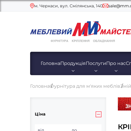
м. Черкаси, вул. Смілянська, 140
sale@mm.c
Головна
Продукція
Послуги
Про нас
С
Головна
Фурнітура для м'яких меблів
Змій
Ціна
КР
від
до