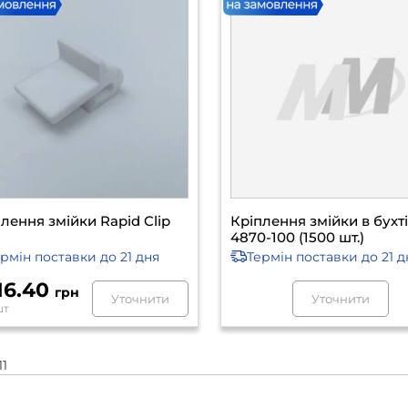
лення змійки Rapid Clip
Кріплення змійки в бухт
4870-100 (1500 шт.)
ермін поставки
до 21 дня
Термін поставки
до 21 д
616.40
грн
Уточнити
Уточнити
шт
11