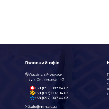
Головний офіс
Україна, м.Черкаси,
вул. Смілянська, 140
А
С
+38 (095) 007 04 03
К
+38 (073) 007 04 03
Н
+38 (097) 007 04 03
sale@mm.ck.ua