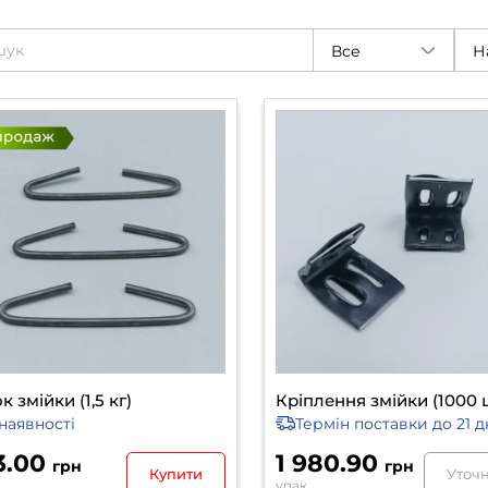
Все
Н
к змійки (1,5 кг)
Кріплення змійки (1000 ш
наявності
Термін поставки
до 21 д
3.00
1 980.90
грн
грн
Купити
Уточ
упак