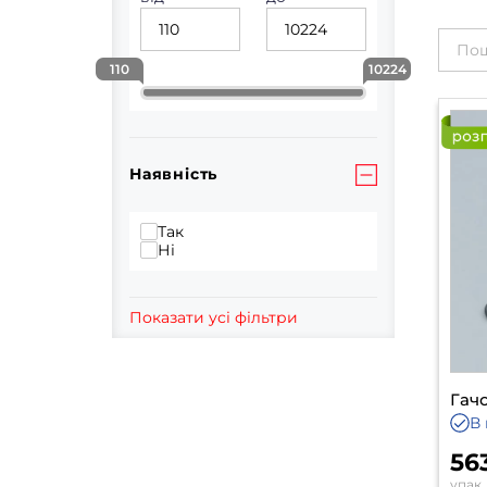
110
10224
Наявність
Так
Ні
Показати усі фільтри
Гачо
В 
56
упак