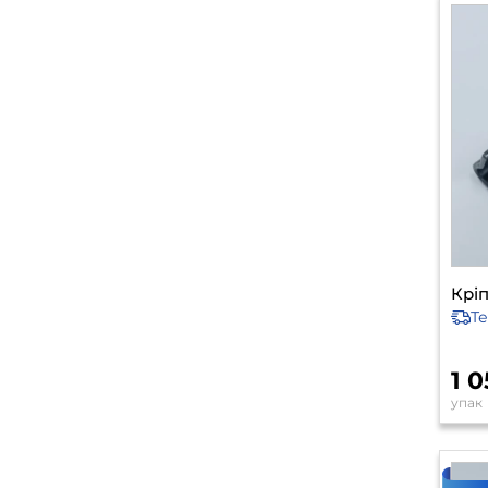
Кріп
Т
1 
упак