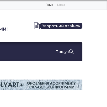
Язык
Мова
Зворотний дзвінок
МИ!
Пошук