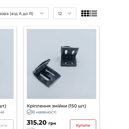
азва (від А до Я)
12
т.)
Кріплення змійки (150 шт.)
ня
В наявності
315.20
грн
нити
Купити
упак