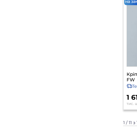
Кріп
FW
Т
1 
тис. 
1 / 11 з 