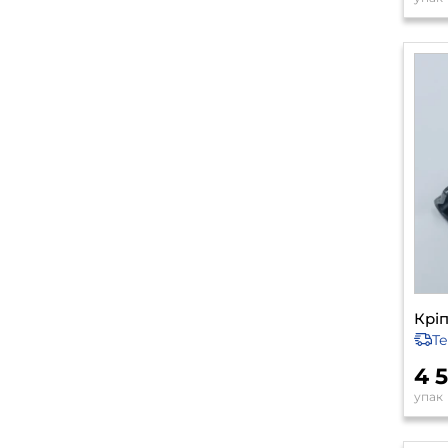
Кріп
Т
4 
упак