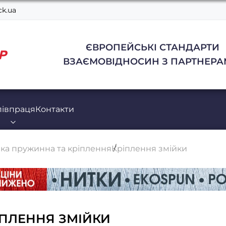
k.ua
ЄВРОПЕЙСЬКІ СТАНДАРТИ
ВЗАЄМОВІДНОСИН З ПАРТНЕРА
півпраця
Контакти
ка пружинна та кріплення
Кріплення змійки
ІПЛЕННЯ ЗМІЙКИ