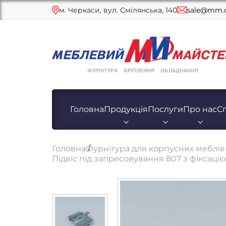
м. Черкаси, вул. Смілянська, 140
sale@mm.c
Головна
Продукція
Послуги
Про нас
С
Головна
Фурнітура для корпусних меблів
Підвіс під запресовування 807 з фіксаціє