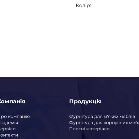
Колір:
Компанія
Продукція
Про компанію
Фурнітура для м'яких меблів
кадемія
Фурнітура для корпусних меб
ервіси
Плитні матеріали
онтакти