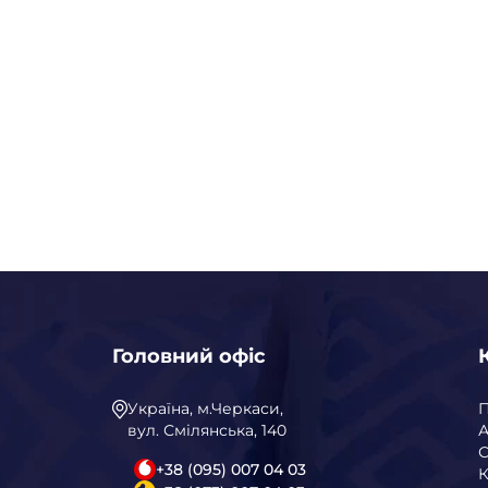
Головний офіс
Україна, м.Черкаси,
вул. Смілянська, 140
А
С
+38 (095) 007 04 03
К