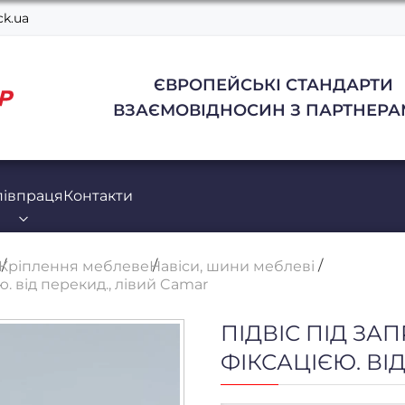
k.ua
ЄВРОПЕЙСЬКІ СТАНДАРТИ
ВЗАЄМОВІДНОСИН З ПАРТНЕРА
півпраця
Контакти
Кріплення меблеве
Навіси, шини меблеві
ю. від перекид., лівий Camar
ПІДВІС ПІД ЗА
ФІКСАЦІЄЮ. ВІ