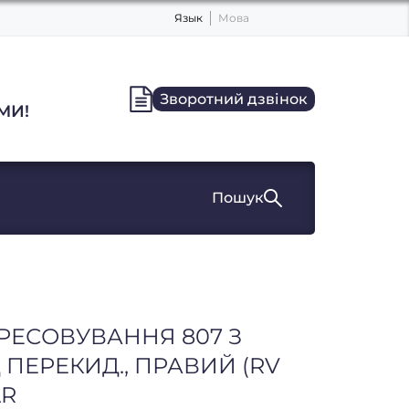
Язык
Мова
Зворотний дзвінок
МИ!
Пошук
ПРЕСОВУВАННЯ 807 З
Д ПЕРЕКИД., ПРАВИЙ (RV
AR