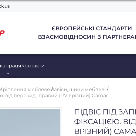
k.ua
ЄВРОПЕЙСЬКІ СТАНДАРТИ
ВЗАЄМОВІДНОСИН З ПАРТНЕРА
півпраця
Контакти
Кріплення меблеве
Навіси, шини меблеві
ю. від перекид., правий (RV врізний) Camar
ПІДВІС ПІД ЗА
ФІКСАЦІЄЮ. ВІ
ВРІЗНИЙ) CAM