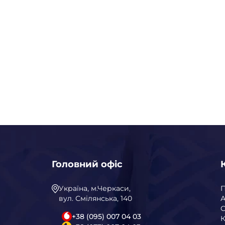
Головний офіс
Україна, м.Черкаси,
вул. Смілянська, 140
А
С
+38 (095) 007 04 03
К