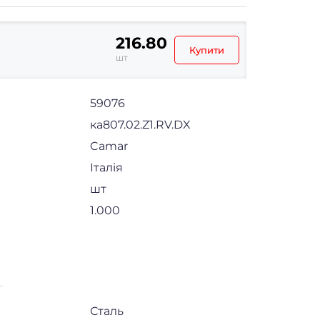
216.80
Купити
шт
59076
ка807.02.Z1.RV.DX
Camar
Італія
шт
1.000
Сталь