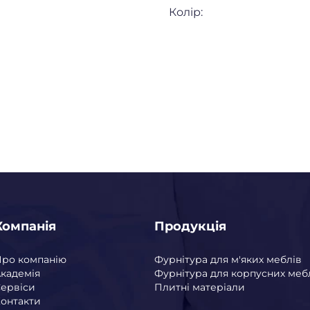
Колір:
Компанія
Продукція
Про компанію
Фурнітура для м'яких меблів
кадемія
Фурнітура для корпусних меб
ервіси
Плитні матеріали
онтакти