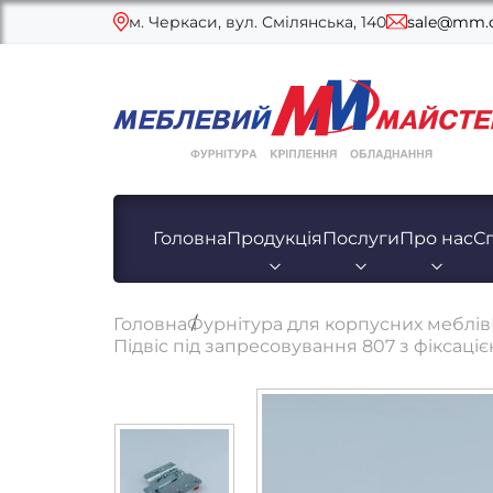
м. Черкаси, вул. Смілянська, 140
sale@mm.c
Головна
Продукція
Послуги
Про нас
С
Головна
Фурнітура для корпусних меблів
Підвіс під запресовування 807 з фіксаціє