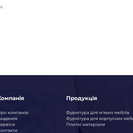
м.
Компанія
Продукція
Про компанію
Фурнітура для м'яких меблів
кадемія
Фурнітура для корпусних меб
ервіси
Плитні матеріали
онтакти