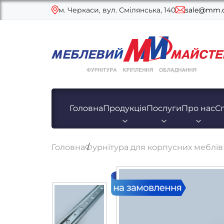
м. Черкаси, вул. Смілянська, 140
sale@mm.c
Головна
Продукція
Послуги
Про нас
С
Головна
Фурнітура для корпусних меблів