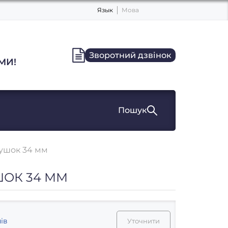
Язык
Мова
Зворотний дзвінок
МИ!
Пошук
ушок 34 мм
ОК 34 ММ
ів
Уточнити