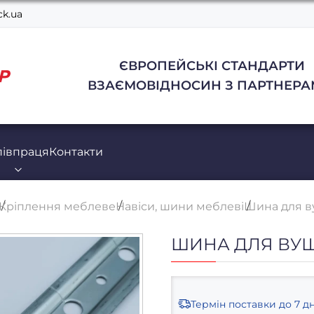
k.ua
ЄВРОПЕЙСЬКІ СТАНДАРТИ
ВЗАЄМОВІДНОСИН З ПАРТНЕРА
півпраця
Контакти
Кріплення меблеве
Навіси, шини меблеві
Шина для в
ШИНА ДЛЯ ВУШ
Термін поставки
до 7 дн