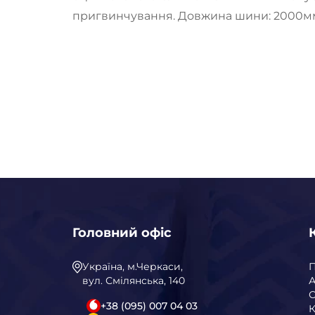
пригвинчування. Довжина шини: 2000м
Головний офіс
Україна, м.Черкаси,
вул. Смілянська, 140
А
С
+38 (095) 007 04 03
К