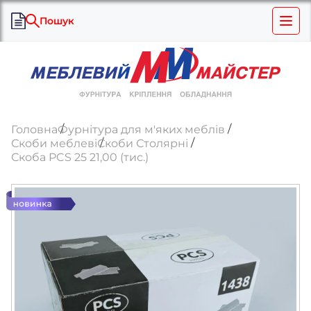
Пошук
Головна
Фурнітура для м'яких меблів
Скоби меблеві
Скоби Столярні
Скоба PCS 25 21,00 (тис.)