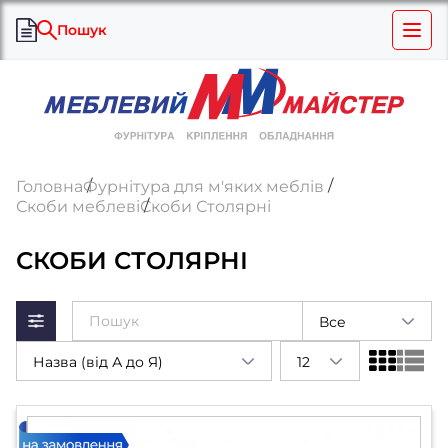
Пошук
Головна
Фурнітура для м'яких меблів
Скоби меблеві
Скоби Столярні
СКОБИ СТОЛЯРНІ
Все
Назва (від А до Я)
12