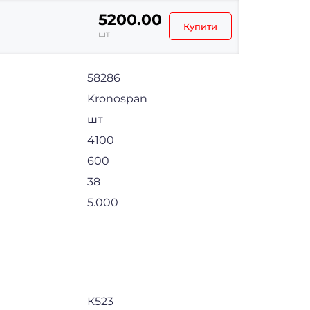
5200.00
Купити
шт
58286
Kronospan
шт
4100
600
38
5.000
К523