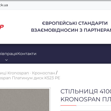
k.ua
ЄВРОПЕЙСЬКІ СТАНДАРТИ
ВЗАЄМОВІДНОСИН З ПАРТНЕРА
півпраця
Контакти
ниці Kronospan · Кроноспан
ospan Платинум диск K523 РЕ
СТІЛЬНИЦЯ 410
KRONOSPAN ПЛ