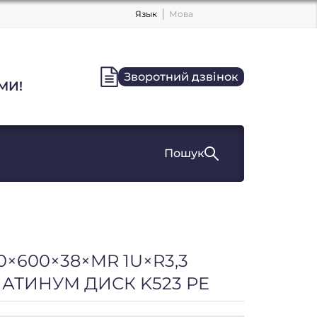
Язык
Мова
Зворотний дзвінок
МИ!
Пошук
0×600×38×MR 1U×R3,3
АТИНУМ ДИСК K523 РЕ