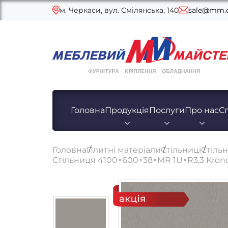
м. Черкаси, вул. Смілянська, 140
sale@mm.c
Головна
Продукція
Послуги
Про нас
С
Головна
Плитні матеріали
Стільниці
Стіль
Стільниця 4100×600×38×MR 1U×R3,3 Kron