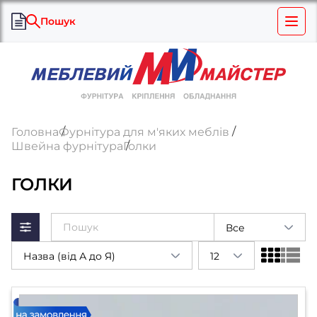
Пошук
Головна
Фурнітура для м'яких меблів
Швейна фурнітура
Голки
ГОЛКИ
Все
Назва (від А до Я)
12