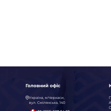
Головний офіс
Україна, м.Черкаси,
вул. Смілянська, 140
А
С