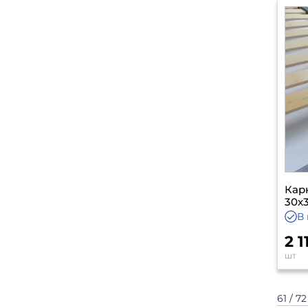
Карк
30х3
В 
2 
шт
61 / 72