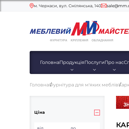
м. Черкаси, вул. Смілянська, 140
sale@mm.c
Головна
Продукція
Послуги
Про нас
С
Головна
Фурнітура для м'яких меблів
Карк
Ціна
КА
від
до