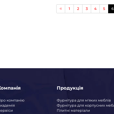
1
2
3
4
5
6
Компанія
Продукція
Про компанію
Фурнітура для м'яких меблів
кадемія
Фурнітура для корпусних меб
ервіси
Плитні матеріали