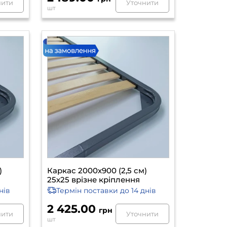
нити
Уточнити
шт
)
Каркас 2000х900 (2,5 см)
25х25 врізне кріплення
нів
Термін поставки
до 14 днів
2 425.00
грн
нити
Уточнити
шт