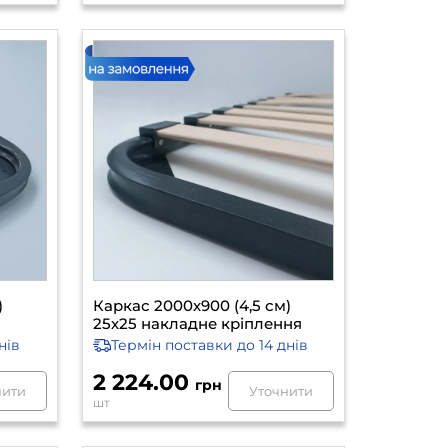
)
Каркас 2000х900 (4,5 см)
25х25 накладне кріплення
нів
Термін поставки
до 14 днів
2 224.00
грн
нити
Уточнити
шт