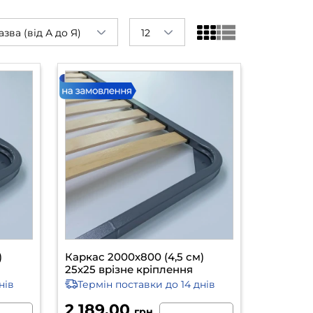
азва (від А до Я)
12
)
Каркас 2000х800 (4,5 см)
25х25 врізне кріплення
нів
Термін поставки
до 14 днів
2 189.00
грн