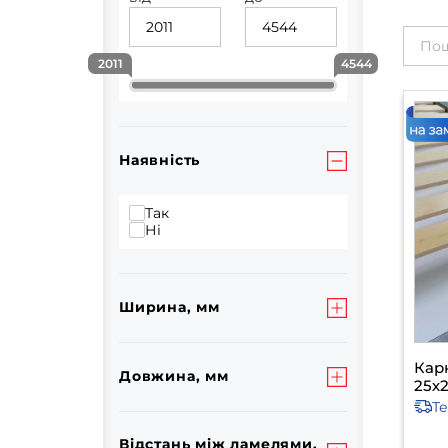
2011
4544
Наявність
Так
Ні
Ширина, мм
Карк
Довжина, мм
25х2
Т
Відстань між ламелями,