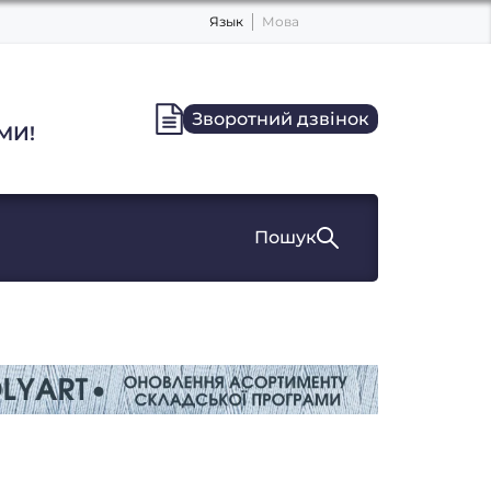
Язык
Мова
Зворотний дзвінок
МИ!
Пошук