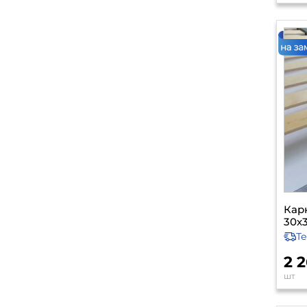
Карк
30х3
Т
2 
шт