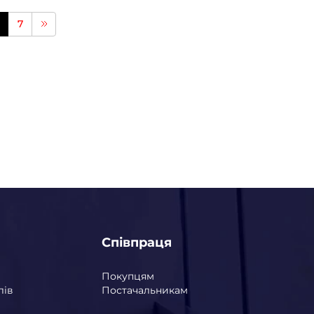
7
Співпраця
Покупцям
лів
Постачальникам