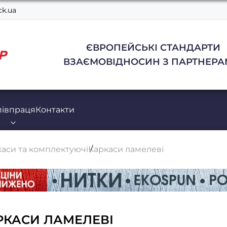
k.ua
ЄВРОПЕЙСЬКІ СТАНДАРТИ
ВЗАЄМОВІДНОСИН З ПАРТНЕРА
півпраця
Контакти
аси та комплектуючі
Каркаси ламелеві
РКАСИ ЛАМЕЛЕВІ