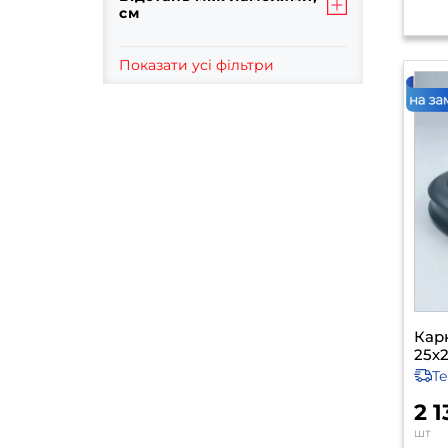
см
Показати усі фільтри
Карк
25х
Т
2 
шт