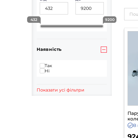
432
9200
Наявність
Так
Ні
Показати усі фільтри
Пар
кол
В 
92