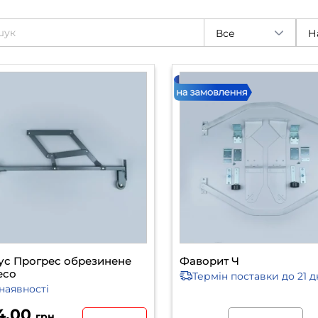
Все
Н
ус Прогрес обрезинене
Фаворит Ч
есо
Термін поставки
до 21 д
наявності
4.00
грн