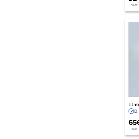
комп
Шаб
В 
65
комп