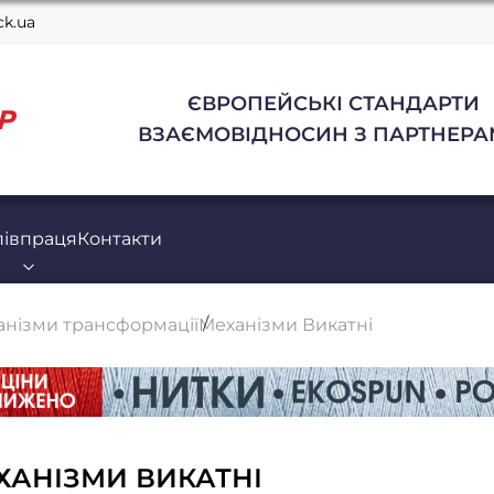
k.ua
ЄВРОПЕЙСЬКІ СТАНДАРТИ
ВЗАЄМОВІДНОСИН З ПАРТНЕРА
півпраця
Контакти
анізми трансформації
Механізми Викатні
ХАНІЗМИ ВИКАТНІ