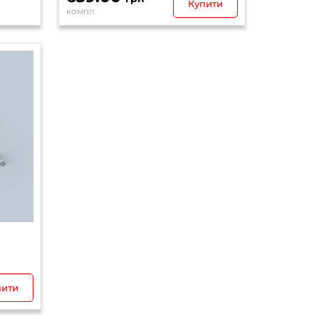
Купити
компл
пити