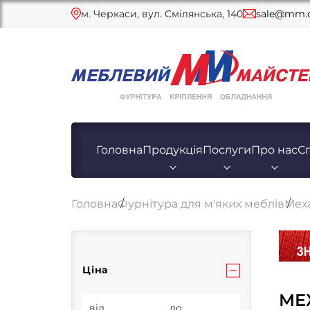
м. Черкаси, вул. Смілянська, 140
sale@mm.c
Головна
Продукція
Послуги
Про нас
С
Головна
Фурнітура для м'яких меблів
Мех
Ціна
МЕ
від
до