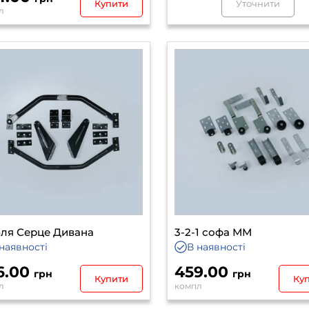
Купити
Уточнити
л
ля Серце Дивана
3-2-1 софа ММ
наявності
В наявності
6.00
459.00
грн
грн
Купити
Ку
л
компл