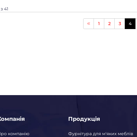
 з 41
1
2
3
4
Компанія
Продукція
Про компанію
Фурнітура для м'яких меблів