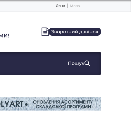
Язык
Мова
Зворотний дзвінок
МИ!
Пошук