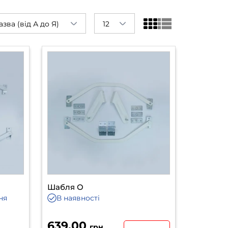
азва (від А до Я)
12
Шабля О
ня
В наявності
639.00
грн