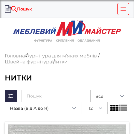
Пошук
Головна
Фурнітура для м'яких меблів
Швейна фурнітура
Нитки
НИТКИ
Все
Назва (від А до Я)
12