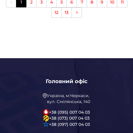
1
2
3
4
5
6
7
8
9
10
11
12
13
Головний офіс
Україна, м.Черкаси,
вул. Смілянська, 140
+38 (095) 007 04 03
+38 (073) 007 04 03
+38 (097) 007 04 03