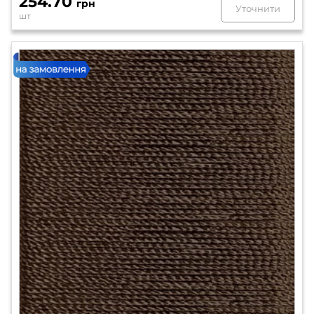
254.70
грн
Уточнити
шт