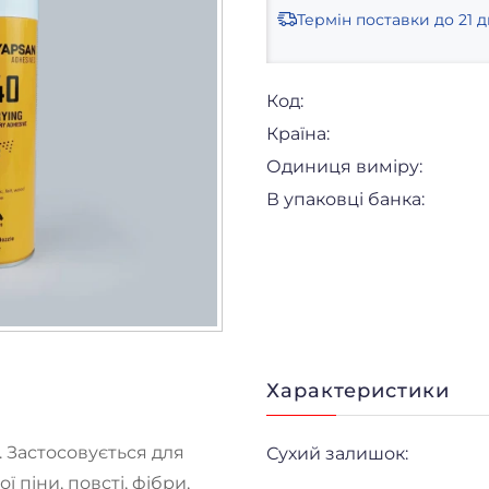
Термін поставки
до 21 д
Код:
Країна:
Одиниця виміру:
В упаковці банка:
Характеристики
. Застосовується для
Сухий залишок:
 піни, повсті, фібри,