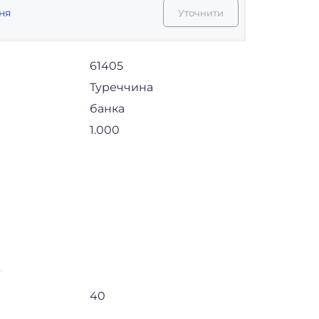
ня
Уточнити
61405
Туреччина
банка
1.000
40