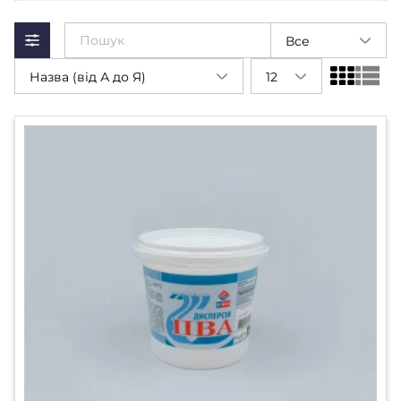
Все
Назва (від А до Я)
12