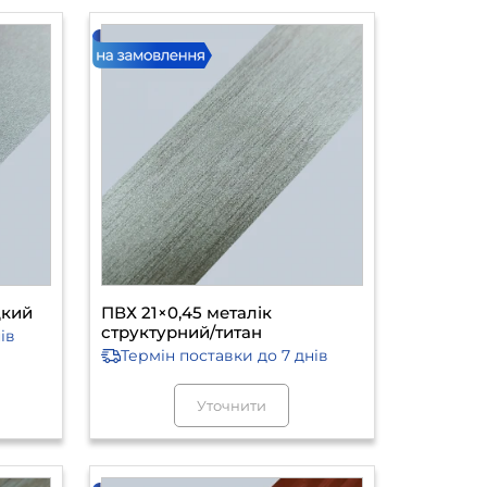
дкий
ПВХ 21×0,45 металік
структурний/титан
ів
Термін поставки
до 7 днів
Уточнити