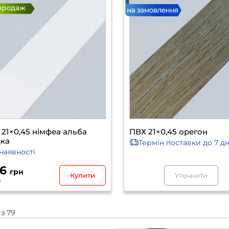
21×0,45 німфеа альба
ПВХ 21×0,45 орегон
дка
Термін поставки
до 7 дн
наявності
66
грн
Купити
Уточнити
м
 з 79