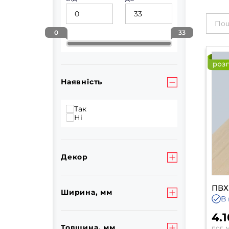
0
33
Наявність
Так
Ні
Декор
ПВХ
Ширина, мм
В 
4.
Товщина, мм
пог. 