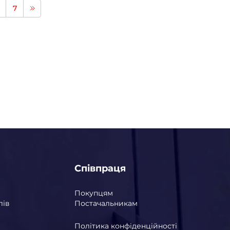
7
Співпраця
Покупцям
лів
Постачальникам
Політика конфіденційності