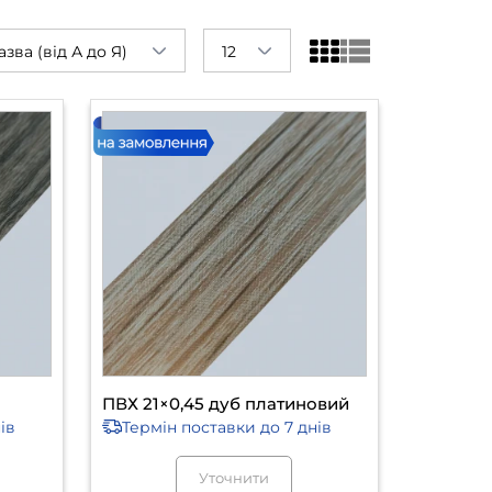
азва (від А до Я)
12
ПВХ 21×0,45 дуб платиновий
ів
Термін поставки
до 7 днів
Уточнити