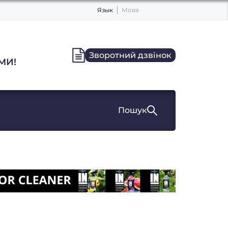
Язык
Мова
Зворотний дзвінок
МИ!
Пошук