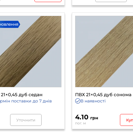
21×0,45 дуб седан
ПВХ 21×0,45 дуб сонома
ермін поставки
до 7 днів
В наявності
4.10
грн
Уточнити
Ку
пог. м