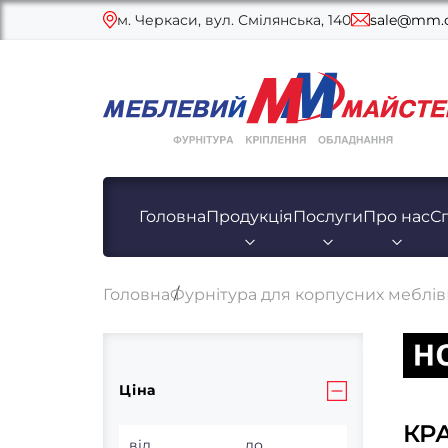
м. Черкаси, вул. Смілянська, 140
sale@mm.c
Головна
Продукція
Послуги
Про нас
С
Головна
Фурнітура для корпусних меблів
Ціна
КР
від
до