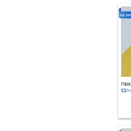
ПВХ
Т