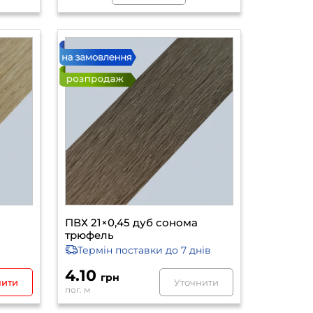
ПВХ 21×0,45 дуб сонома
трюфель
Термін поставки
до 7 днів
4.10
грн
пити
Уточнити
пог. м