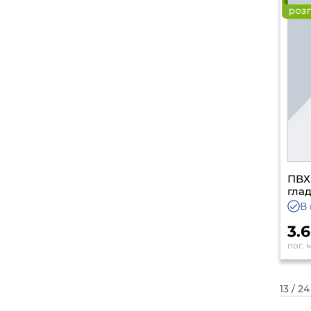
ПВХ 
гла
В 
3.
пог. 
13 / 24