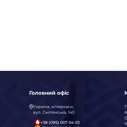
Головний офіс
Україна, м.Черкаси,
вул. Смілянська, 140
А
С
+38 (095) 007 04 03
К