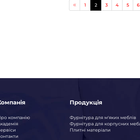
1
2
3
4
5
6
Компанія
Продукція
Про компанію
Фурнітура для м'яких меблів
кадемія
Фурнітура для корпусних меб
ервіси
Плитні матеріали
онтакти