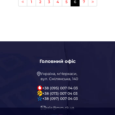
1
2
3
4
5
6
7
Головний офіс
Україна, м.Черкаси,
вул. Смілянська, 140
+38 (095) 007 04 03
+38 (073) 007 04 03
+38 (097) 007 04 03
sale@mm.ck.ua