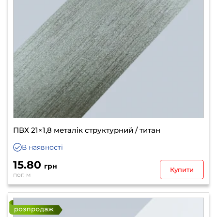
ПВХ 21×1,8 металік структурний / титан
В наявності
15.80
грн
Купити
пог. м