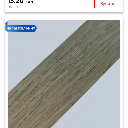
13.20
грн
Купити
пог. м