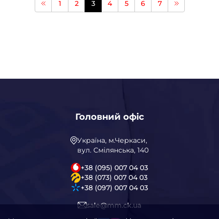
1
2
3
4
5
6
7
Головний офіс
Україна, м.Черкаси,
вул. Смілянська, 140
+38 (095) 007 04 03
+38 (073) 007 04 03
+38 (097) 007 04 03
sale@mm.ck.ua