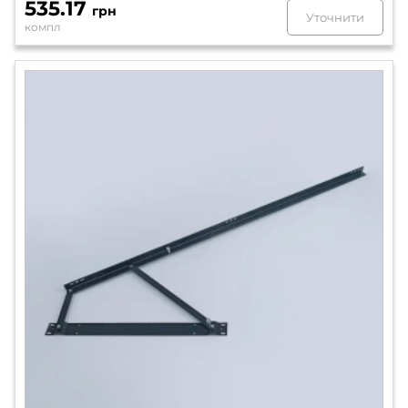
535.17
грн
Уточнити
компл