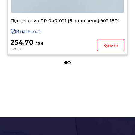
Механізм спинки Н=220 ММ
Термін поставки
до 21 дня
380.00
грн
Уточнити
шт