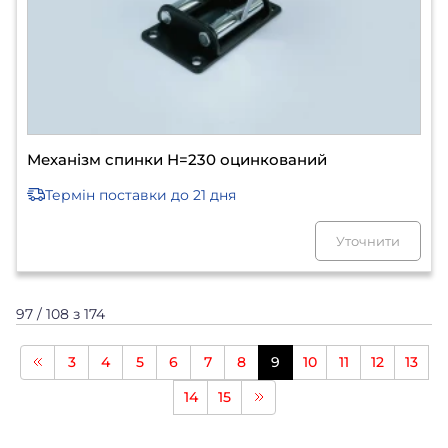
Механізм спинки Н=230 оцинкований
Термін поставки
до 21 дня
Уточнити
97 / 108 з 174
3
4
5
6
7
8
9
10
11
12
13
14
15