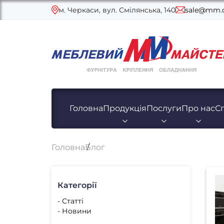
м. Черкаси, вул. Смілянська, 140
sale@mm.c
Головна
Продукція
Послуги
Про нас
С
Головна
Блог
Категорії
- Статті
- Новини