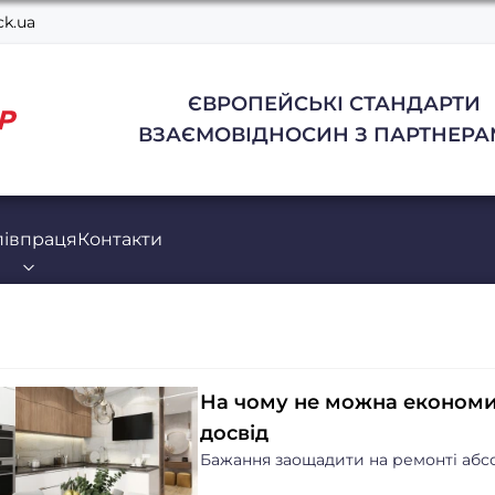
k.ua
ЄВРОПЕЙСЬКІ СТАНДАРТИ
ВЗАЄМОВІДНОСИН З ПАРТНЕРА
півпраця
Контакти
На чому не можна економит
досвід
Бажання заощадити на ремонті абсо