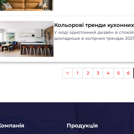
Кольорові тренди кухонних
У моді однотонний дизайн зі спокі
докладніше в колірних трендах 2021..
1
2
3
4
5
6
Компанія
Продукція