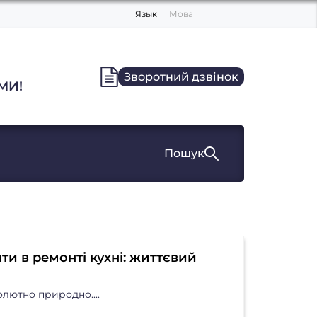
Язык
Мова
Зворотний дзвінок
МИ!
Пошук
и в ремонті кухні: життєвий
лютно природно....