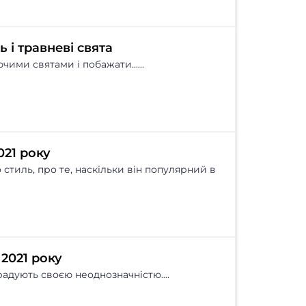
 і травневі свята
ими святами і побажати......
021 року
стиль, про те, наскільки він популярний в
2021 року
 радують своєю неоднозначністю....